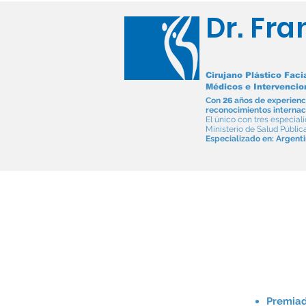
Dr. Fra
Cirujano Plástico Faci
Médicos e Intervencion
Con
a
ños de experienc
26
reconocimientos internac
El único con tres especia
Ministerio de Salud Públic
Especializado en: Argenti
Inicio
Rinoplastia
Conoce al Dr. Calle
C
Premiad