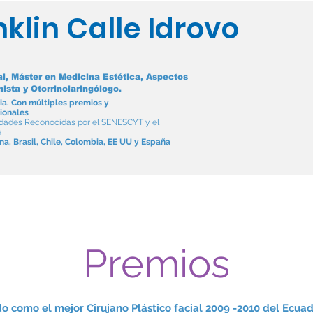
nklin Calle Idrovo
al, Máster en Medicina Estética, Aspectos
ista y Otorrinolaringólogo.
ia. Con múltiples premios y
ionales
lidades Reconocidas por el SENESCYT y el
a
na, Brasil, Chile, Colombia, EE UU y España
irugia Estéticas
Sin Cirugia
Láser
Otorrinolaringolo
Premios
o como el mejor Cirujano Plástico facial 2009 -2010 del Ecua